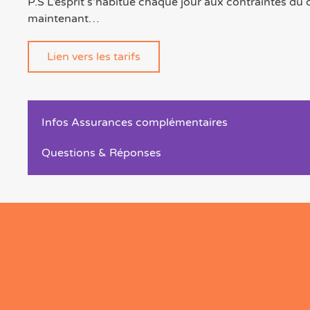
P.S L’esprit s’habitue chaque jour aux contraintes d
maintenant…
Lien vers les tarifs
Infos Assurances complémentaires
Questions & Réponses