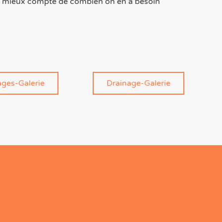
 le mieux compte de combien on en a besoin
ges-Galerie
Drainage-Galerie