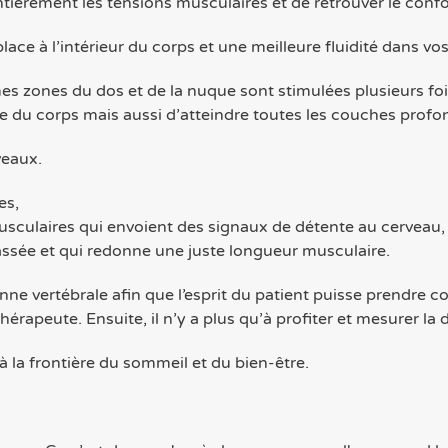
tièrement les tensions musculaires et de retrouver le con
lace à l’intérieur du corps et une meilleure fluidité dans vo
s zones du dos et de la nuque sont stimulées plusieurs fois
ce du corps mais aussi d’atteindre toutes les couches profo
veaux.
les,
usculaires qui envoient des signaux de détente au cerveau,
massée et qui redonne une juste longueur musculaire.
ne vertébrale afin que l’esprit du patient puisse prendre c
apeute. Ensuite, il n’y a plus qu’à profiter et mesurer la dé
 la frontière du sommeil et du bien-être.