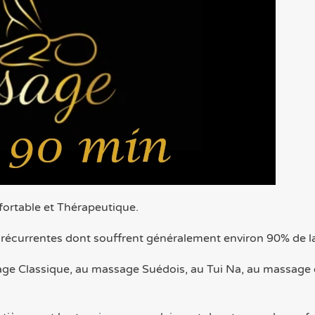
nfortable et Thérapeutique.
s récurrentes dont souffrent généralement environ 90% de l
age Classique, au massage Suédois, au Tui Na, au massage 