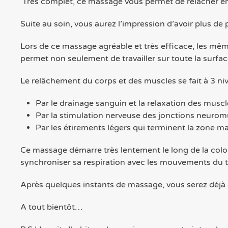
Très complet, ce massage vous permet de relâcher en
Suite au soin, vous aurez l’impression d’avoir plus de p
Lors de ce massage agréable et très efficace, les même
permet non seulement de travailler sur toute la surfa
Le relâchement du corps et des muscles se fait à 3 ni
Par le drainage sanguin et la relaxation des musc
Par la stimulation nerveuse des jonctions neurom
Par les étirements légers qui terminent la zone 
Ce massage démarre très lentement le long de la colon
synchroniser sa respiration avec les mouvements du thér
Après quelques instants de massage, vous serez déjà à
A tout bientôt…